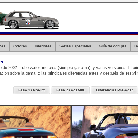
nes
Colores
Interiores
Series Especiales
Guía de compra
D
es
io de 2002. Hubo varios motores (siempre gasolina), y varias versiones. El pri
ción sobre la gama, z las principales diferencias antes y después del restyli
Fase 1 / Pre-lift
Fase 2 / Post-lift
Diferencias Pre-Post