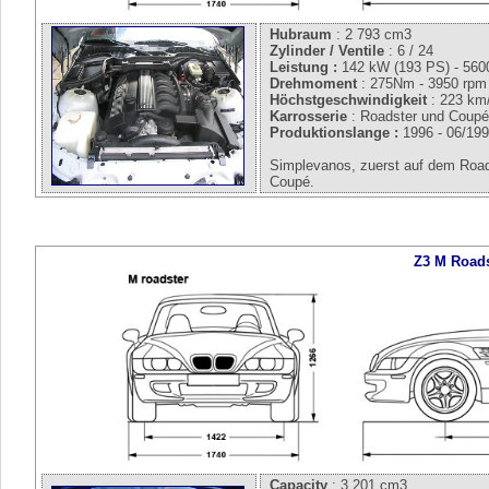
Hubraum
: 2 793 cm3
Zylinder / Ventile
: 6 / 24
Leistung :
142 kW (193 PS) - 560
Drehmoment
: 275Nm - 3950 rpm
Höchstgeschwindigkeit
: 223 km
Karrosserie
: Roadster und Coup
Produktionslange :
1996 - 06/19
Simplevanos, zuerst auf dem Road
Coupé.
Z3 M Roads
Capacity
: 3 201 cm3