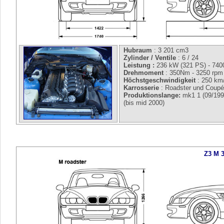
Hubraum
: 3 201 cm3
Zylinder / Ventile
: 6 / 24
Leistung :
236 kW (321 PS) - 740
Drehmoment
: 350Nm - 3250 rpm
Höchstgeschwindigkeit
: 250 km
Karrosserie
: Roadster und Coup
Produktionslange:
mk1 1 (09/199
(bis mid 2000)
Z3 M 