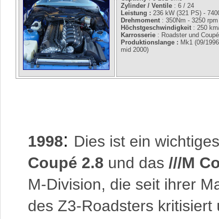
Zylinder / Ventile
: 6 / 24
Leistung :
236 kW (321 PS) - 740
Drehmoment
: 350Nm - 3250 rpm
Höchstgeschwindigkeit
: 250 km
Karrosserie
: Roadster und Coup
Produktionslange :
Mk1 (09/1996 
mid 2000)
:
1998
Dies ist ein wichtig
Coupé 2.8
und das
///M 
M-Division, die seit ihrer M
des Z3-Roadsters kritisie