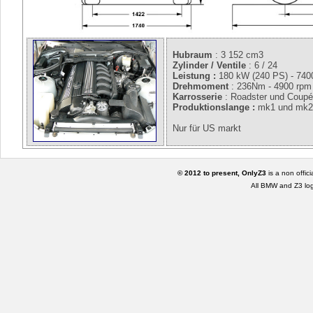
Hubraum
: 3 152 cm3
Zylinder / Ventile
: 6 / 24
Leistung :
180 kW (240 PS) - 740
Drehmoment
: 236Nm - 4900 rpm
Karrosserie
: Roadster und Coup
Produktionslange :
mk1 und mk2 
Nur für US markt
© 2012 to present, OnlyZ3
is a non offic
All BMW and Z3 lo