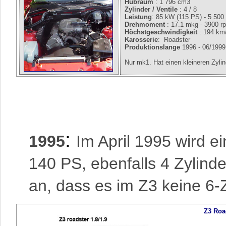
Hubraum
: 1 796 cm3
Zylinder / Ventile
: 4 / 8
Leistung
: 85 kW (115 PS) - 5 500
Drehmoment
: 17.1 mkg - 3900 r
Höchstgeschwindigkeit
: 194 km
Karosserie
: Roadster
Produktionslange
1996 - 06/199
Nur mk1. Hat einen kleineren Zylin
:
1995
Im April 1995 wird ei
140 PS, ebenfalls 4 Zylind
an, dass es im Z3 keine 6-
Z3 Roa