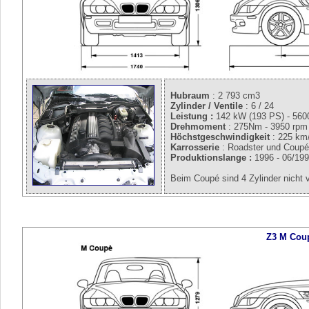
Hubraum
: 2 793 cm3
Zylinder / Ventile
: 6 / 24
Leistung :
142 kW (193 PS) - 560
Drehmoment
: 275Nm - 3950 rpm
Höchstgeschwindigkeit
: 225 km
Karrosserie
: Roadster und Coup
Produktionslange :
1996 - 06/19
Beim Coupé sind 4 Zylinder nicht v
Z3 M Cou