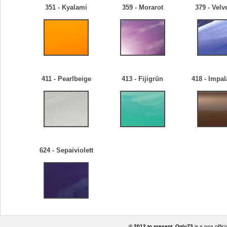
351 - Kyalami
359 - Morarot
379 - Velv
411 - Pearlbeige
413 - Fijigrün
418 - Impa
624 - Sepaiviolett
© 2012 to present, OnlyZ3
is a non offic