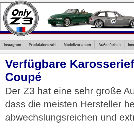
Instagram
Produktionszahl
Modellvarianten
Außenfarben
Inn
Verfügbare Karosserie
Coupé
Der Z3 hat eine sehr große A
dass die meisten Hersteller h
abwechslungsreichen und ext